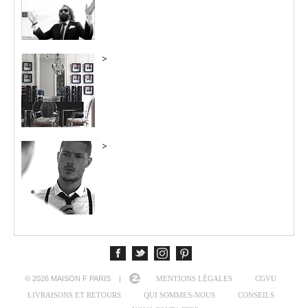
>
>
© 2026 MAISON F PARIS |
MENTIONS LÉGALES
CGVU
LIVRAISONS ET RETOURS
QUI SOMMES-NOUS
CONSEILS