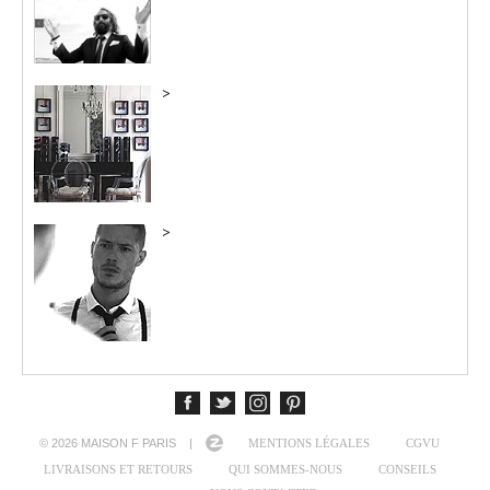
>
>
© 2026 MAISON F PARIS |
MENTIONS LÉGALES
CGVU
LIVRAISONS ET RETOURS
QUI SOMMES-NOUS
CONSEILS