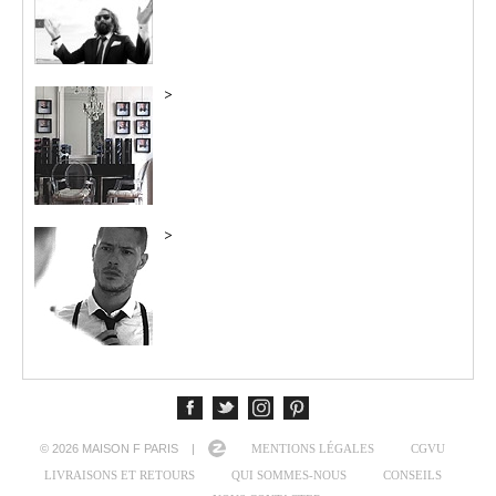
>
>
© 2026 MAISON F PARIS |
MENTIONS LÉGALES
CGVU
LIVRAISONS ET RETOURS
QUI SOMMES-NOUS
CONSEILS