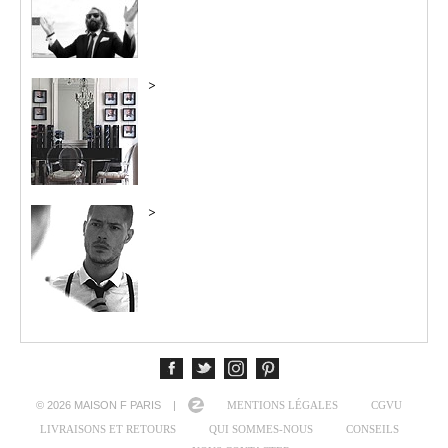
>
>
© 2026 MAISON F PARIS |
MENTIONS LÉGALES
CGVU
LIVRAISONS ET RETOURS
QUI SOMMES-NOUS
CONSEILS